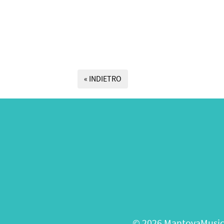
« INDIETRO
© 2026 MantovaMusica 