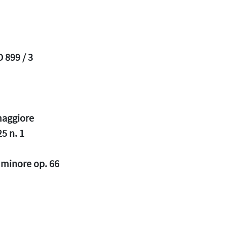
 899 / 3
maggiore
5 n. 1
 minore op. 66